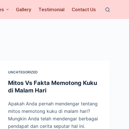
es
Gallery
Testimonial
Contact Us
UNCATEGORIZED
Mitos Vs Fakta Memotong Kuku
di Malam Hari
Apakah Anda pernah mendengar tentang
mitos memotong kuku di malam hari?
Mungkin Anda telah mendengar berbagai
pendapat dan cerita seputar hal ini.