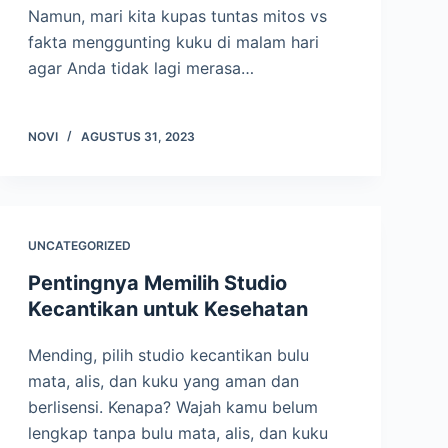
Namun, mari kita kupas tuntas mitos vs
fakta menggunting kuku di malam hari
agar Anda tidak lagi merasa…
NOVI
AGUSTUS 31, 2023
UNCATEGORIZED
Pentingnya Memilih Studio
Kecantikan untuk Kesehatan
Mending, pilih studio kecantikan bulu
mata, alis, dan kuku yang aman dan
berlisensi. Kenapa? Wajah kamu belum
lengkap tanpa bulu mata, alis, dan kuku