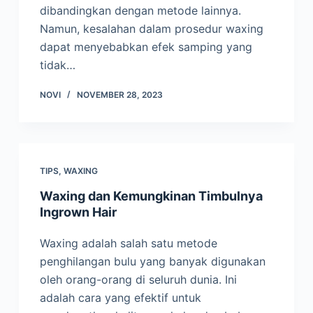
dibandingkan dengan metode lainnya.
Namun, kesalahan dalam prosedur waxing
dapat menyebabkan efek samping yang
tidak…
NOVI
NOVEMBER 28, 2023
TIPS
,
WAXING
Waxing dan Kemungkinan Timbulnya
Ingrown Hair
Waxing adalah salah satu metode
penghilangan bulu yang banyak digunakan
oleh orang-orang di seluruh dunia. Ini
adalah cara yang efektif untuk