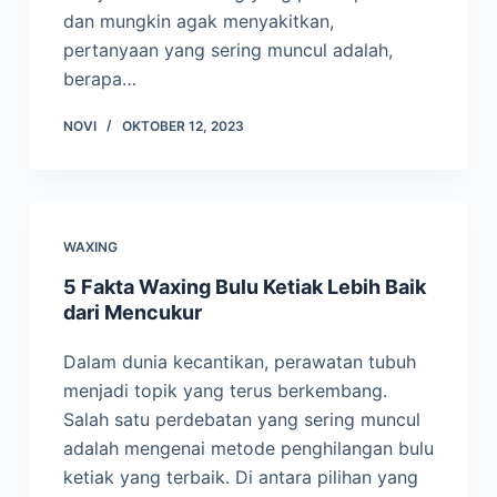
dan mungkin agak menyakitkan,
pertanyaan yang sering muncul adalah,
berapa…
NOVI
OKTOBER 12, 2023
WAXING
5 Fakta Waxing Bulu Ketiak Lebih Baik
dari Mencukur
Dalam dunia kecantikan, perawatan tubuh
menjadi topik yang terus berkembang.
Salah satu perdebatan yang sering muncul
adalah mengenai metode penghilangan bulu
ketiak yang terbaik. Di antara pilihan yang