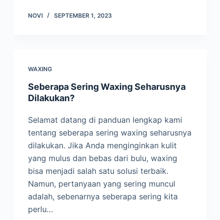
NOVI
SEPTEMBER 1, 2023
WAXING
Seberapa Sering Waxing Seharusnya
Dilakukan?
Selamat datang di panduan lengkap kami
tentang seberapa sering waxing seharusnya
dilakukan. Jika Anda menginginkan kulit
yang mulus dan bebas dari bulu, waxing
bisa menjadi salah satu solusi terbaik.
Namun, pertanyaan yang sering muncul
adalah, sebenarnya seberapa sering kita
perlu…