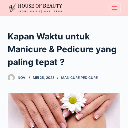
S
k
i
p
Kapan Waktu untuk
t
o
Manicure & Pedicure yang
c
o
paling tepat ?
n
t
NOVI
MEI 25, 2023
MANICURE PEDICURE
e
n
t