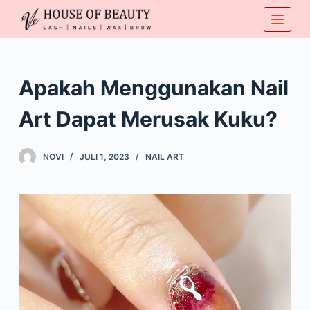
S
k
i
p
Apakah Menggunakan Nail
t
o
Art Dapat Merusak Kuku?
c
o
NOVI
JULI 1, 2023
NAIL ART
n
t
e
n
t