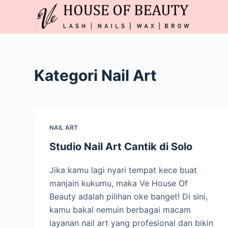
S
k
i
p
t
Kategori
Nail Art
o
c
o
n
NAIL ART
t
e
Studio Nail Art Cantik di Solo
n
Jika kamu lagi nyari tempat kece buat
t
manjain kukumu, maka Ve House Of
Beauty adalah pilihan oke banget! Di sini,
kamu bakal nemuin berbagai macam
layanan nail art yang profesional dan bikin